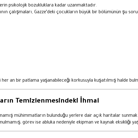
 derin psikolojik bozukluklara kadar uzanmaktadır.
rının çalışmaları, Gazze’deki çocukların büyük bir bölümünün şu so
 her an bir patlama yaşanabileceği korkusuyla kuşatılmış halde bul
ların Temizlenmesindeki İhmal
patlamamış mühimmatların bulunduğu yerlere dair açık haritalar sunm
ulmamış, görev ise abluka nedeniyle ekipman ve kaynak eksikliği yaşa