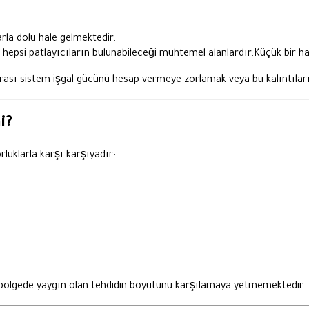
rla dolu hale gelmektedir.
 hepsi patlayıcıların bulunabileceği muhtemel alanlardır.Küçük bir hata
rarası sistem işgal gücünü hesap vermeye zorlamak veya bu kalıntıl
i?
luklarla karşı karşıyadır:
er bölgede yaygın olan tehdidin boyutunu karşılamaya yetmemektedir.