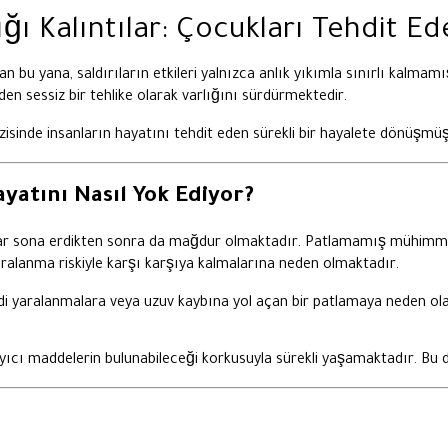
ğı Kalıntılar: Çocukları Tehdit Ede
 bu yana, saldırıların etkileri yalnızca anlık yıkımla sınırlı kalmamış
eden sessiz bir tehlike olarak varlığını sürdürmektedir.
inde insanların hayatını tehdit eden sürekli bir hayalete dönüşmüş
ayatını Nasıl Yok Ediyor?
alar sona erdikten sonra da mağdur olmaktadır. Patlamamış mühimmat
ralanma riskiyle karşı karşıya kalmalarına neden olmaktadır.
 yaralanmalara veya uzuv kaybına yol açan bir patlamaya neden olabi
layıcı maddelerin bulunabileceği korkusuyla sürekli yaşamaktadır. B