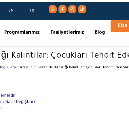
EN
TR
Bize
Programlarımız
Faaliyetlerimiz
Blog
ğı Kalıntılar: Çocukları Tehdit Ede
log
»
İsrail Ordusunun Gazze’de Bıraktığı Kalıntılar: Çocukları Tehdit Eden Sürek
Temelidir
ı Nasıl Değiştirir?
er