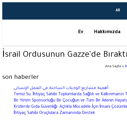
AR
Ev
Hakkımızda
İsrail Ordusunun Gazze’de Bıraktı
Ana Sayfa
»
B
son haberler
أهمية مشاريع الوجبات الساخنة في العمل الإنسانى
Temiz Su, İhtiyaç Sahibi Toplumlarda Sağlık ve Kalkınmanın 
Bir Yetim Sponsorluğu Bir Çocuğun ve Tüm Bir Ailenin Hayatın
Krizlerde Gıda Güvenliği: Açlıkla Mücadele İçin İnsani Çözüml
İhtiyaç Sahibi Oruçlulara Zamanında Destek