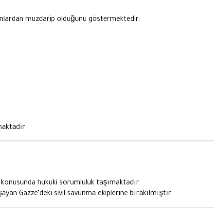
runlardan muzdarip olduğunu göstermektedir:
maktadır.
ak konusunda hukuki sorumluluk taşımaktadır.
yan Gazze’deki sivil savunma ekiplerine bırakılmıştır.