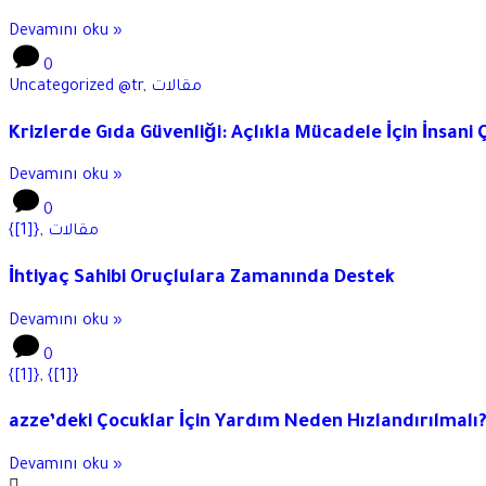
Devamını oku »
0
Uncategorized @tr
,
مقالات
Krizlerde Gıda Güvenliği: Açlıkla Mücadele İçin İnsani
Devamını oku »
0
{[1]}
,
مقالات
İhtiyaç Sahibi Oruçlulara Zamanında Destek
Devamını oku »
0
{[1]}
,
{[1]}
azze’deki Çocuklar İçin Yardım Neden Hızlandırılmalı
Devamını oku »