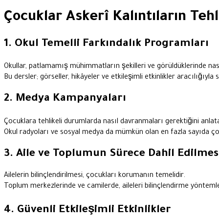
Çocuklar Askerî Kalıntıların Tehl
1. Okul Temelli Farkındalık Programları
Okullar, patlamamış mühimmatların şekilleri ve görüldüklerinde nası
Bu dersler; görseller, hikâyeler ve etkileşimli etkinlikler aracılığ
2. Medya Kampanyaları
Çocuklara tehlikeli durumlarda nasıl davranmaları gerektiğini anlata
Okul radyoları ve sosyal medya da mümkün olan en fazla sayıda çocu
3. Aile ve Toplumun Sürece Dahil Edilmes
Ailelerin bilinçlendirilmesi, çocukları korumanın temelidir.
Toplum merkezlerinde ve camilerde, aileleri bilinçlendirme yöntemleri
4. Güvenli Etkileşimli Etkinlikler