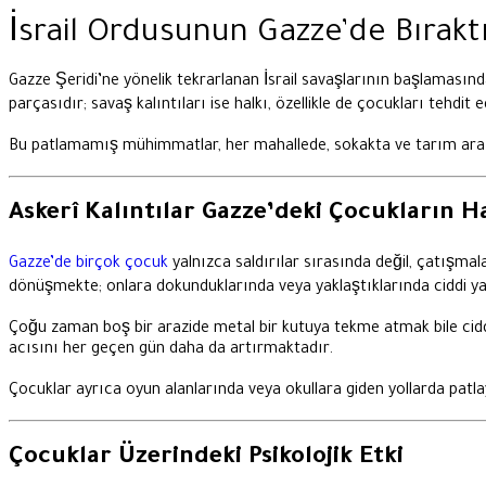
İsrail Ordusunun Gazze’de Bıraktı
Gazze Şeridi’ne yönelik tekrarlanan İsrail savaşlarının başlamasından
parçasıdır; savaş kalıntıları ise halkı, özellikle de çocukları tehdit 
Bu patlamamış mühimmatlar, her mahallede, sokakta ve tarım arazis
Askerî Kalıntılar Gazze’deki Çocukların H
Gazze’de birçok çocuk
yalnızca saldırılar sırasında değil, çatışm
dönüşmekte; onlara dokunduklarında veya yaklaştıklarında ciddi ya
Çoğu zaman boş bir arazide metal bir kutuya tekme atmak bile ciddi
acısını her geçen gün daha da artırmaktadır.
Çocuklar ayrıca oyun alanlarında veya okullara giden yollarda pat
Çocuklar Üzerindeki Psikolojik Etki