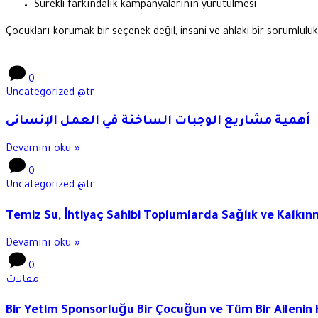
Sürekli farkındalık kampanyalarının yürütülmesi
Çocukları korumak bir seçenek değil, insani ve ahlaki bir sorumluluk
0
Uncategorized @tr
أهمية مشاريع الوجبات الساخنة في العمل الإنسانى
Devamını oku »
0
Uncategorized @tr
Temiz Su, İhtiyaç Sahibi Toplumlarda Sağlık ve Kalkı
Devamını oku »
0
مقالات
Bir Yetim Sponsorluğu Bir Çocuğun ve Tüm Bir Ailenin H