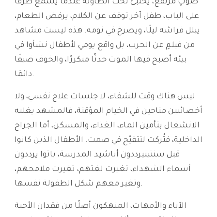
صوتٍ مرتفع، يختبئ تحت الطاولة عندما يسمع طرقًا
على الباب، طفل آخر توقف عن الكلام، يرفض الطعام،
يبلل فراشه ليلًا، ويصرخ في نومه. هذه ليست مشاهد
من فيلمٍ عن الحرب، بل واقع يومي لأطفال نشأوا في
بيئة أصبح فيها الموت حدثًا متكررًا، والخوف ضيفًا
دائمًا.
ليس هناك وقت للشفاء، لا جلسات علاج نفسي، ولا
أخصائيين متاحين في الخيام المؤقتة، فالمشهد يغلبه
الانشغال بتأمين الماء، الغذاء، والمسكن، أما الجراح
الداخلية، فتُركت لتتقيّح في صمت. الأطفال الذين كانوا
قبل سنتينيرددون أناشيد المدرسة، باتوا يرددون
أسماء الشهداء، تغيرت لغتهم، تغيرت ملامحهم،
وتغير معهم شكل الطفولة نفسها.
الآباء والأمهات، المنهكون أصلًا من فقدان الأحبة