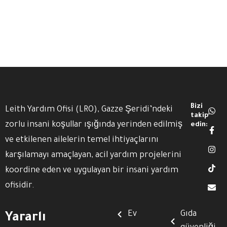
Bizi
Leith Yardım Ofisi (LRO), Gazze Şeridi’ndeki
takip
zorlu insani koşullar ışığında yerinden edilmiş
edin:
ve etkilenen ailelerin temel ihtiyaçlarını
karşılamayı amaçlayan, acil yardım projelerini
koordine eden ve uygulayan bir insani yardım
ofisidir.
Ev
Gıda
Yararlı