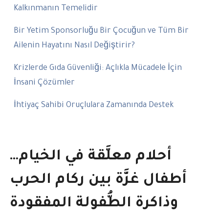
Kalkınmanın Temelidir
Bir Yetim Sponsorluğu Bir Çocuğun ve Tüm Bir
Ailenin Hayatını Nasıl Değiştirir?
Krizlerde Gıda Güvenliği: Açlıkla Mücadele İçin
İnsani Çözümler
İhtiyaç Sahibi Oruçlulara Zamanında Destek
أحلام معلَّقة في الخيام…
أطفال غزَّة بين ركام الحرب
وذاكرة الطُّفولة المفقودة