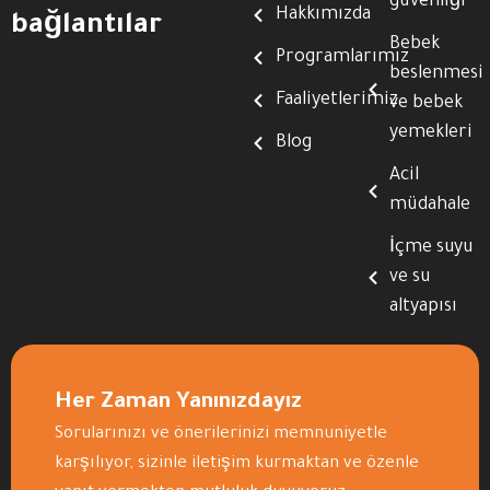
güvenliği
Hakkımızda
bağlantılar
Bebek
Programlarımız
beslenmesi
Faaliyetlerimiz
ve bebek
yemekleri
Blog
Acil
müdahale
İçme suyu
ve su
altyapısı
Her Zaman Yanınızdayız
Sorularınızı ve önerilerinizi memnuniyetle
karşılıyor, sizinle iletişim kurmaktan ve özenle