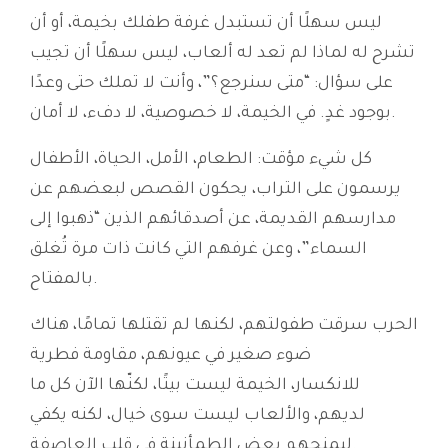
ليس سهلًا أن تستبدل غرفة طفلك بخيمة، أو أن
تشرح له لماذا لم تعد له ألعاب، ليس سهلًا أن تجيب
على سؤال: “متى سنرجع؟”، وأنت لا تملك حتى وعدًا
بوجود غدٍ. في الخيمة، لا خصوصية، لا دفء، لا أمان.
كل شيء مؤقت: الطعام، الأمل، الحياة، الأطفال
يرسمون على التراب، يحكون القصص لبعضهم عن
مدارسهم القديمة، عن أصدقائهم الذين “ذهبوا إلى
السماء”، وعن غرفهم التي كانت ذات مرة تُغلق
بالمفتاح.
الحرب سرقت طفولتهم، لكنها لم تقتلها تمامًا، هناك
ضوء صغير في عيونهم، مقاومة فطرية
للانكسار، الخيمة ليست بيتًا، لكنّها الآن كل ما
لديهم، والألعاب ليست سوى خيال، لكنه يكفي
ليمنحهم بعض الطمأنينة في قلب العاصفة.