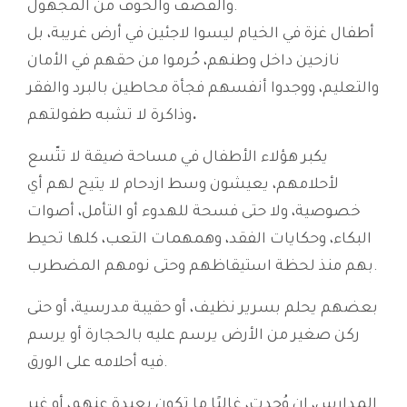
والقصف والخوف من المجهول.
أطفال غزة في الخيام ليسوا لاجئين في أرض غريبة، بل
نازحين داخل وطنهم، حُرموا من حقهم في الأمان
والتعليم، ووجدوا أنفسهم فجأة محاطين بالبرد والفقر
.
وذاكرة لا تشبه طفولتهم
يكبر هؤلاء الأطفال في مساحة ضيقة لا تتّسع
لأحلامهم، يعيشون وسط ازدحام لا يتيح لهم أي
خصوصية، ولا حتى فسحة للهدوء أو التأمل، أصوات
البكاء، وحكايات الفقد، وهمهمات التعب، كلها تحيط
بهم منذ لحظة استيقاظهم وحتى نومهم المضطرب.
بعضهم يحلم بسرير نظيف، أو حقيبة مدرسية، أو حتى
ركن صغير من الأرض يرسم عليه بالحجارة أو يرسم
فيه أحلامه على الورق.
المدارس، إن وُجدت، غالبًا ما تكون بعيدة عنهم، أو غير