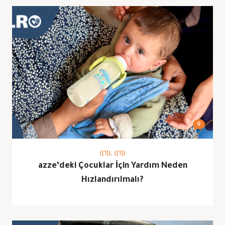
0
{[1]}
,
{[1]}
azze’deki Çocuklar İçin Yardım Neden
Hızlandırılmalı?