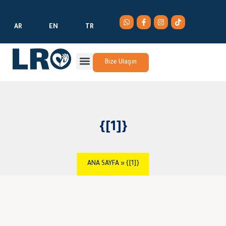
AR
EN
TR
Bize Ulaşın
{[1]}
ANA SAYFA
»
{[1]}