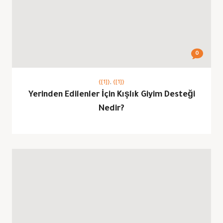
0
{[1]}
,
{[1]}
Yerinden Edilenler İçin Kışlık Giyim Desteği
Nedir?