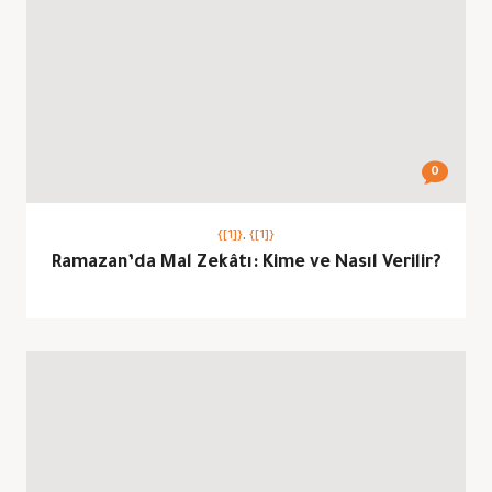
0
{[1]}
,
{[1]}
Ramazan’da Mal Zekâtı: Kime ve Nasıl Verilir?