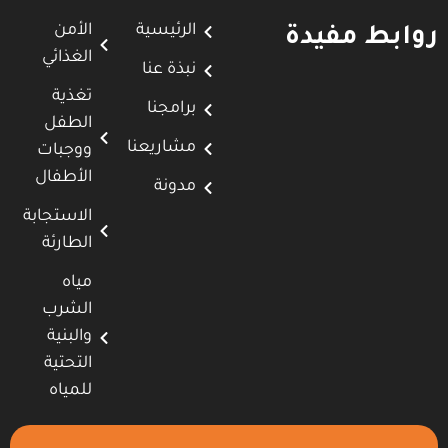
الرئيسية
الأمن
روابط مفيدة
الغذائي
نبذة عنا
تغذية
برامجنا
الطفل
مشاريعنا
ووجبات
الأطفال
مدونة
الاستجابة
الطارئة
مياه
الشرب
والبنية
التحتية
للمياه