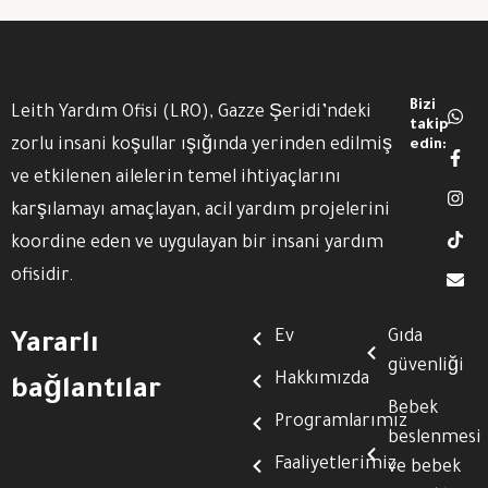
Bizi
Leith Yardım Ofisi (LRO), Gazze Şeridi’ndeki
takip
zorlu insani koşullar ışığında yerinden edilmiş
edin:
ve etkilenen ailelerin temel ihtiyaçlarını
karşılamayı amaçlayan, acil yardım projelerini
koordine eden ve uygulayan bir insani yardım
ofisidir.
Ev
Gıda
Yararlı
güvenliği
Hakkımızda
bağlantılar
Bebek
Programlarımız
beslenmesi
Faaliyetlerimiz
ve bebek