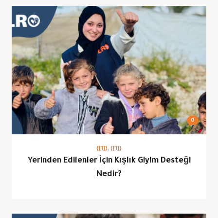
0
{[1]}
,
{[1]}
Yerinden Edilenler İçin Kışlık Giyim Desteği
Nedir?