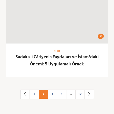
0
{[1]}
Sadaka-i Câriyenin Faydaları ve İslam’daki
Önemi: 5 Uygulamalı Örnek
1
2
3
4
…
10