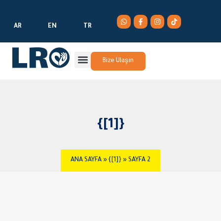
AR
EN
TR
Bize Ulaşın
{[1]}
ANA SAYFA
»
{[1]}
»
SAYFA 2