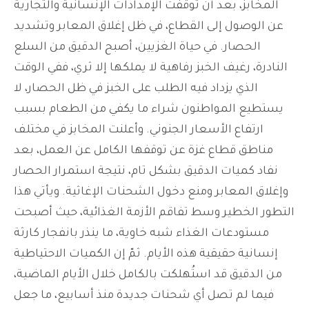
المخابز، بعد أن توقفت الإمدادات الإنسانية والتجارية
عن الوصول إلى القطاع، في ظل إغلاق المعابر وتشديد
الحصار.
في حياة الغزيين، أصبح الدقيق من السلع
النادرة، رغيف الخبز رفاهية لا يملكها إلا ثري، ففي الوقت
الذي يزداد فيه الطلب على الخبز في ظل الحصار، لا
يستطيع المواطنون شراء ما يكفي من الطعام بسبب
ارتفاع الأسعار الجنوني.
وأعلنت المخابز في مختلف
مناطق قطاع غزة عن توقفها الكامل عن العمل، بعد
نفاد كميات الدقيق بشكل تام، نتيجة استمرار الحصار
وإغلاق المعابر ومنع دخول الشحنات الإغاثية.
ويأتي هذا
التطور الخطير وسط تفاقم الأزمة الغذائية، حيث أصبحت
مستودعات الغذاء شبه خاوية، ما ينذر بانفجار كارثة
إنسانية حقيقية هذه الأيام.
ثمّ إن الكميات الاحتياطية
من الدقيق قد استُهلكت بالكامل خلال الأيام الماضية،
فيما لم تصل أي شحنات جديدة منذ أسابيع، ما جعل