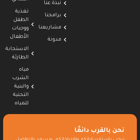
نبذة عنا
تغذية
برامجنا
الطفل
مشاريعنا
ووجبات
الأطفال
مدونة
الاستجابة
الطارئة
مياه
الشرب
والبنية
التحتية
للمياه
نحن بالقرب دائمًا
نرحب باستفساراتكم واقتراحاتكم، ونسعد بالتواصل