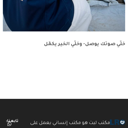
خلّي صوتك يوصل- وخلّي الخير يكمّل
تابعنا:
مكتب ليث هو مكتب إنساني يعمل على