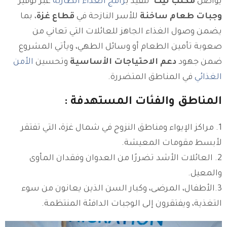
يواصل
مكتب ليث
تنفيذ ب
رامج الغذاء الطارئة
عبر توفير
وجبات طعام ساخنة
للأسر النازحة في
قطاع غزة
، بما
يضمن وصول الغذاء الجاهز للعائلات التي تعاني من
صعوبة تأمين الطعام أو وسائل الطهي، ويأتي المشروع
ضمن جهود
دعم الاحتياجات الأساسية
وتحسين
الأمن
الغذائي
في المناطق المتضررة.
المناطق والفئات المستهدفة :
1. مراكز الإيواء ومناطق النزوح في شمال غزة، التي تفتقر
لأبسط مقومات المعيشة.
2. العائلات الأشد تضررًا من العدوان وفقدان المأوى
والمعيل.
3.الأطفال، المرضى، وكبار السن الذين يعانون من سوء
التغذية، ويفتقرون إلى الوجبات الدافئة المنتظمة.