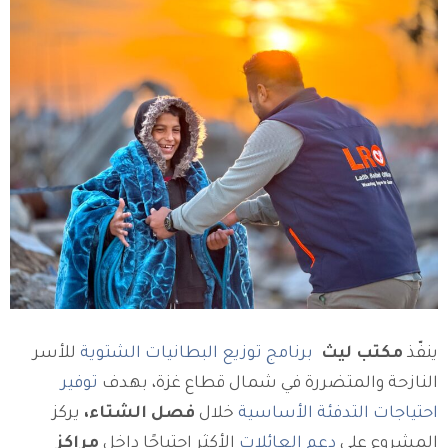
ينفّذ
مكتب ليث
برنامج توزيع البطانيات الشتوية
للأسر
النازحة والمتضررة في شمال قطاع غزة، بهدف
توفير
احتياجات التدفئة الأساسية
خلال
فصل الشتاء،
يركز
المشروع على
دعم العائلات
الأكثر احتياجًا داخل
مراكز